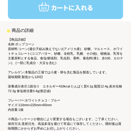
商品の詳細
【商品詳細】
名称:ポップコーン
原材料:コーン(遺伝子組み換えでない)(アメリカ産)、砂糖、マルトース、ホワイ
トチョコレート(ココアバター、砂糖、全粉乳、乳糖、その他)、植物油、乳等を
主要原料とする食品、食塩/膨張剤、乳化剤、香料、着色料(青1、赤106、カロテ
ン)、(一部に乳成分・大豆を含む)
アレルゲン:本製品の工場では小麦・卵を含む製品を製造しています。
賞味期限:製造から120日
栄養成分表示:1袋当り エネルギー416kcal たんぱく質4.1g 脂質12.4g 炭水化物
72.3g 食塩相当量0.4g(推定値)
フレーバー:ホワイトチョコ・ブルー
サイズ:110mm×225mm×65mm
内容量:1個
※商品パッケージが都合により変更する場合もございます。ご了承ください。
保存方法:直射日光、高温多湿を避けて常温にて保存してください。開封後は賞
味期限にかからずお早めにお召し上がりください。