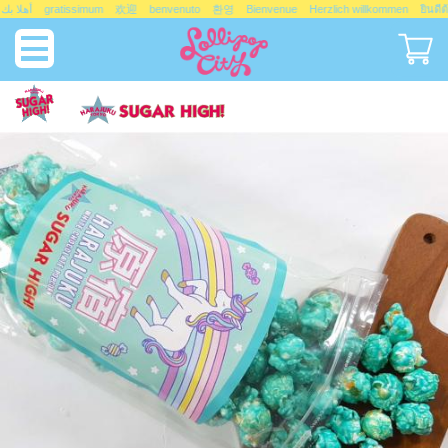
ようこそ welcome أهلا بك gratissimum 欢迎 benvenuto 환영 Bienvenue Herzlich willkommen